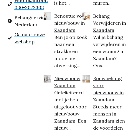
Hoofdkantoor:
is het...
muren...
030-2072303
Renostuc voor
Behang
Behangservice
nieuwbouw in
Verwijderen in
Nederland
Zaandam
Zaandam
Ga naar onze
Ben je op zoek
Wil je behang
webshop
naar een
verwijderen in
strakke en
een woning in
moderne
Zaandam?
afwerking...
Ons...
Nieuwbouw
Bouwbehang
Zaandam
voor
Gefeliciteerd
nieuwbouw in
met je bent
Zaandam
uitgeloot voor
Steeds meer
nieuwbouw
mensen in
Zaandam! Een
Zaandam zien
nieuw...
de voordelen