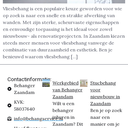
Vliesbehang is een populaire keuze geworden voor wie
op zoek is naar een snelle en strakke afwerking van
wanden. Met zijn sterke, scheurvaste eigenschappen
en eenvoudige toepassing is het ideaal voor zowel
nieuwbouw- als renovatieprojecten. In Zaandam kiezen
steeds meer mensen voor vliesbehang vanwege de
combinatie van duurzaamheid en esthetiek. Ben je
benieuwd waarom vliesbehang […]
Contactinformatie:
Werkgebied
Stucbehang
Behanger
van Behanger
voor
Zaandam
Zaandam
nieuwbouw in
KVK:
Wilt u een
Zaandam
58037640
behanger
Ben je op zoek
inhuren in
naar een
info@behangservice.nl
Zaandam? Dit
manier om je