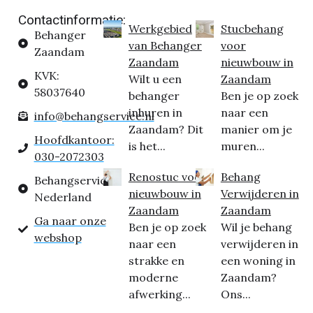
Contactinformatie:
Werkgebied
Stucbehang
Behanger
van Behanger
voor
Zaandam
Zaandam
nieuwbouw in
KVK:
Wilt u een
Zaandam
58037640
behanger
Ben je op zoek
inhuren in
naar een
info@behangservice.nl
Zaandam? Dit
manier om je
Hoofdkantoor:
is het...
muren...
030-2072303
Renostuc voor
Behang
Behangservice
nieuwbouw in
Verwijderen in
Nederland
Zaandam
Zaandam
Ga naar onze
Ben je op zoek
Wil je behang
webshop
naar een
verwijderen in
strakke en
een woning in
moderne
Zaandam?
afwerking...
Ons...