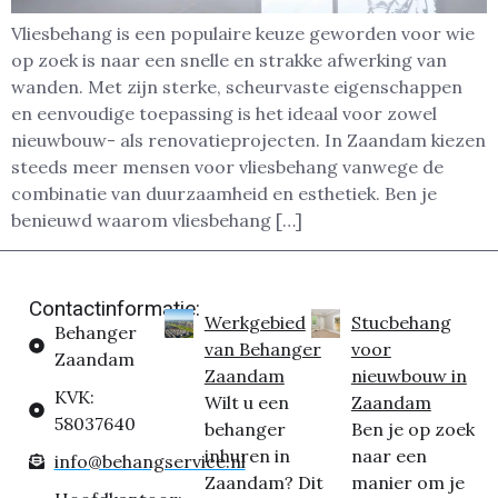
Vliesbehang is een populaire keuze geworden voor wie
op zoek is naar een snelle en strakke afwerking van
wanden. Met zijn sterke, scheurvaste eigenschappen
en eenvoudige toepassing is het ideaal voor zowel
nieuwbouw- als renovatieprojecten. In Zaandam kiezen
steeds meer mensen voor vliesbehang vanwege de
combinatie van duurzaamheid en esthetiek. Ben je
benieuwd waarom vliesbehang […]
Contactinformatie:
Werkgebied
Stucbehang
Behanger
van Behanger
voor
Zaandam
Zaandam
nieuwbouw in
KVK:
Wilt u een
Zaandam
58037640
behanger
Ben je op zoek
inhuren in
naar een
info@behangservice.nl
Zaandam? Dit
manier om je