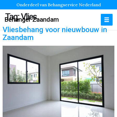
Onderdeel van Behangservice Nederland
Tag:
Vlies
Behanger Zaandam
Vliesbehang voor nieuwbouw in
Zaandam