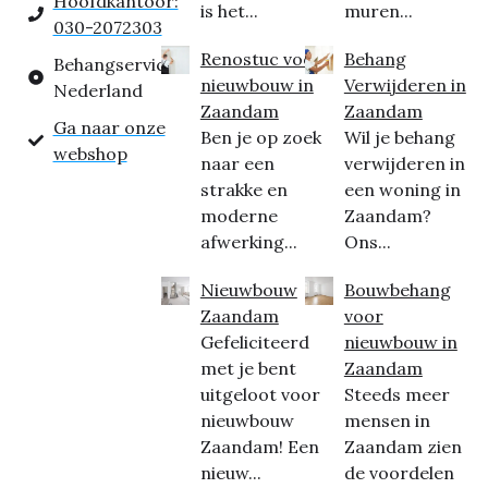
Hoofdkantoor:
is het...
muren...
030-2072303
Renostuc voor
Behang
Behangservice
nieuwbouw in
Verwijderen in
Nederland
Zaandam
Zaandam
Ga naar onze
Ben je op zoek
Wil je behang
webshop
naar een
verwijderen in
strakke en
een woning in
moderne
Zaandam?
afwerking...
Ons...
Nieuwbouw
Bouwbehang
Zaandam
voor
Gefeliciteerd
nieuwbouw in
met je bent
Zaandam
uitgeloot voor
Steeds meer
nieuwbouw
mensen in
Zaandam! Een
Zaandam zien
nieuw...
de voordelen