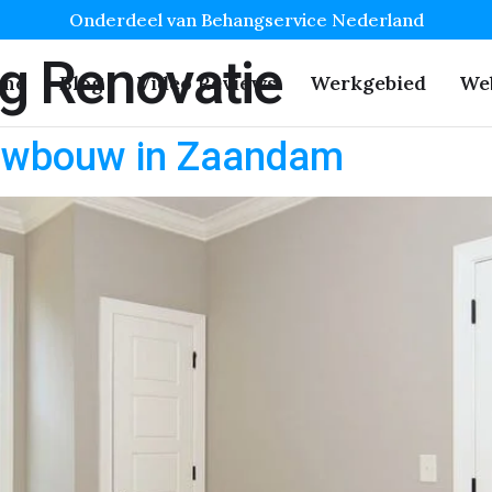
Onderdeel van Behangservice Nederland
g Renovatie
me
Blog
Video Reviews
Werkgebied
We
euwbouw in Zaandam