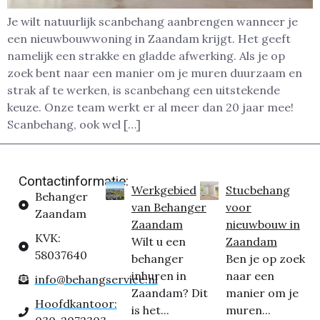
Je wilt natuurlijk scanbehang aanbrengen wanneer je
een nieuwbouwwoning in Zaandam krijgt. Het geeft
namelijk een strakke en gladde afwerking. Als je op
zoek bent naar een manier om je muren duurzaam en
strak af te werken, is scanbehang een uitstekende
keuze. Onze team werkt er al meer dan 20 jaar mee!
Scanbehang, ook wel […]
Contactinformatie:
Werkgebied
Stucbehang
Behanger
van Behanger
voor
Zaandam
Zaandam
nieuwbouw in
KVK:
Wilt u een
Zaandam
58037640
behanger
Ben je op zoek
inhuren in
naar een
info@behangservice.nl
Zaandam? Dit
manier om je
Hoofdkantoor:
is het...
muren...