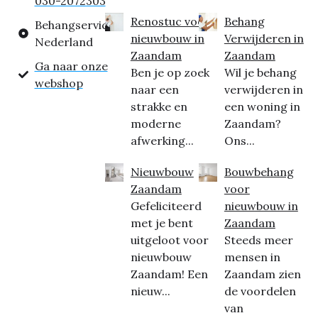
030-2072303
Renostuc voor
Behang
Behangservice
nieuwbouw in
Verwijderen in
Nederland
Zaandam
Zaandam
Ga naar onze
Ben je op zoek
Wil je behang
webshop
naar een
verwijderen in
strakke en
een woning in
moderne
Zaandam?
afwerking...
Ons...
Nieuwbouw
Bouwbehang
Zaandam
voor
Gefeliciteerd
nieuwbouw in
met je bent
Zaandam
uitgeloot voor
Steeds meer
nieuwbouw
mensen in
Zaandam! Een
Zaandam zien
nieuw...
de voordelen
van