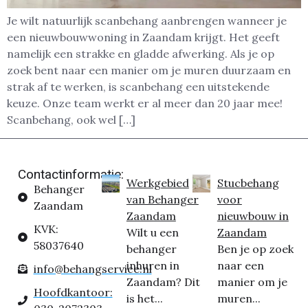
Je wilt natuurlijk scanbehang aanbrengen wanneer je
een nieuwbouwwoning in Zaandam krijgt. Het geeft
namelijk een strakke en gladde afwerking. Als je op
zoek bent naar een manier om je muren duurzaam en
strak af te werken, is scanbehang een uitstekende
keuze. Onze team werkt er al meer dan 20 jaar mee!
Scanbehang, ook wel […]
Contactinformatie:
Werkgebied
Stucbehang
Behanger
van Behanger
voor
Zaandam
Zaandam
nieuwbouw in
KVK:
Wilt u een
Zaandam
58037640
behanger
Ben je op zoek
inhuren in
naar een
info@behangservice.nl
Zaandam? Dit
manier om je
Hoofdkantoor:
is het...
muren...