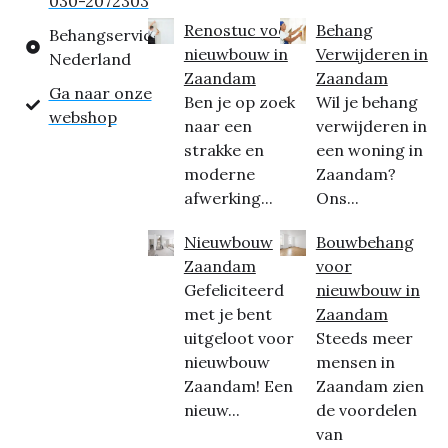
030-2072303
Renostuc voor
Behang
Behangservice
nieuwbouw in
Verwijderen in
Nederland
Zaandam
Zaandam
Ga naar onze
Ben je op zoek
Wil je behang
webshop
naar een
verwijderen in
strakke en
een woning in
moderne
Zaandam?
afwerking...
Ons...
Nieuwbouw
Bouwbehang
Zaandam
voor
Gefeliciteerd
nieuwbouw in
met je bent
Zaandam
uitgeloot voor
Steeds meer
nieuwbouw
mensen in
Zaandam! Een
Zaandam zien
nieuw...
de voordelen
van