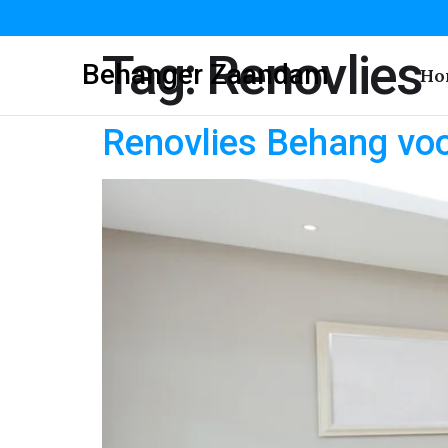
Tag:
Renovlies
Behanger Zaandam
Ho
Renovlies Behang vo