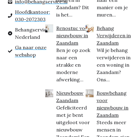
inhuren in
naar een
info@behangservice.nl
Zaandam? Dit
manier om je
Hoofdkantoor:
is het...
muren...
030-2072303
Renostuc voor
Behang
Behangservice
nieuwbouw in
Verwijderen in
Nederland
Zaandam
Zaandam
Ga naar onze
Ben je op zoek
Wil je behang
webshop
naar een
verwijderen in
strakke en
een woning in
moderne
Zaandam?
afwerking...
Ons...
Nieuwbouw
Bouwbehang
Zaandam
voor
Gefeliciteerd
nieuwbouw in
met je bent
Zaandam
uitgeloot voor
Steeds meer
nieuwbouw
mensen in