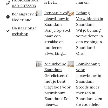
Hoofdkantoor:
is het...
muren...
030-2072303
Renostuc voor
Behang
Behangservice
nieuwbouw in
Verwijderen in
Nederland
Zaandam
Zaandam
Ga naar onze
Ben je op zoek
Wil je behang
webshop
naar een
verwijderen in
strakke en
een woning in
moderne
Zaandam?
afwerking...
Ons...
Nieuwbouw
Bouwbehang
Zaandam
voor
Gefeliciteerd
nieuwbouw in
met je bent
Zaandam
uitgeloot voor
Steeds meer
nieuwbouw
mensen in
Zaandam! Een
Zaandam zien
nieuw...
de voordelen