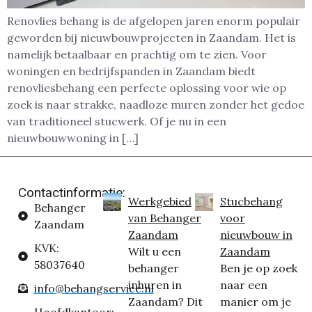
Renovlies behang is de afgelopen jaren enorm populair
geworden bij nieuwbouwprojecten in Zaandam. Het is
namelijk betaalbaar en prachtig om te zien. Voor
woningen en bedrijfspanden in Zaandam biedt
renovliesbehang een perfecte oplossing voor wie op
zoek is naar strakke, naadloze muren zonder het gedoe
van traditioneel stucwerk. Of je nu in een
nieuwbouwwoning in […]
Contactinformatie:
Werkgebied
Stucbehang
Behanger
van Behanger
voor
Zaandam
Zaandam
nieuwbouw in
KVK:
Wilt u een
Zaandam
58037640
behanger
Ben je op zoek
inhuren in
naar een
info@behangservice.nl
Zaandam? Dit
manier om je