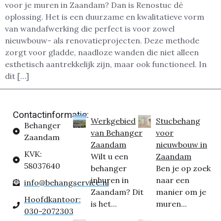
voor je muren in Zaandam? Dan is Renostuc dé
oplossing. Het is een duurzame en kwalitatieve vorm
van wandafwerking die perfect is voor zowel
nieuwbouw- als renovatieprojecten. Deze methode
zorgt voor gladde, naadloze wanden die niet alleen
esthetisch aantrekkelijk zijn, maar ook functioneel. In
dit […]
Contactinformatie:
Werkgebied
Stucbehang
Behanger
van Behanger
voor
Zaandam
Zaandam
nieuwbouw in
KVK:
Wilt u een
Zaandam
58037640
behanger
Ben je op zoek
inhuren in
naar een
info@behangservice.nl
Zaandam? Dit
manier om je
Hoofdkantoor:
is het...
muren...
030-2072303