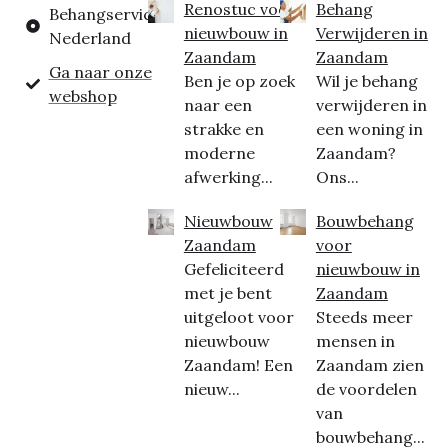
Renostuc voor
Behang
Behangservice
nieuwbouw in
Verwijderen in
Nederland
Zaandam
Zaandam
Ga naar onze
Ben je op zoek
Wil je behang
webshop
naar een
verwijderen in
strakke en
een woning in
moderne
Zaandam?
afwerking...
Ons...
Nieuwbouw
Bouwbehang
Zaandam
voor
Gefeliciteerd
nieuwbouw in
met je bent
Zaandam
uitgeloot voor
Steeds meer
nieuwbouw
mensen in
Zaandam! Een
Zaandam zien
nieuw...
de voordelen
van
bouwbehang...