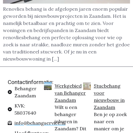
Renovlies behang is de afgelopen jaren enorm populair
geworden bij nieuwbouwprojecten in Zaandam. Het is
namelijk betaalbaar en prachtig om te zien. Voor
woningen en bedrijfspanden in Zaandam biedt
renovliesbehang een perfecte oplossing voor wie op
zoek is naar strakke, naadloze muren zonder het gedoe
van traditioneel stucwerk. Of je nu in een
nieuwbouwwoning in […]
Contactinformatie:
Werkgebied
Stucbehang
Behanger
van Behanger
voor
Zaandam
Zaandam
nieuwbouw in
KVK:
Wilt u een
Zaandam
58037640
behanger
Ben je op zoek
inhuren in
naar een
info@behangservice.nl
Zaandam? Dit
manier om je