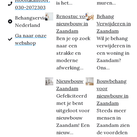
Hoofdkantoor:
is het...
muren...
030-2072303
Renostuc voor
Behang
Behangservice
nieuwbouw in
Verwijderen in
Nederland
Zaandam
Zaandam
Ga naar onze
Ben je op zoek
Wil je behang
webshop
naar een
verwijderen in
strakke en
een woning in
moderne
Zaandam?
afwerking...
Ons...
Nieuwbouw
Bouwbehang
Zaandam
voor
Gefeliciteerd
nieuwbouw in
met je bent
Zaandam
uitgeloot voor
Steeds meer
nieuwbouw
mensen in
Zaandam! Een
Zaandam zien
nieuw...
de voordelen