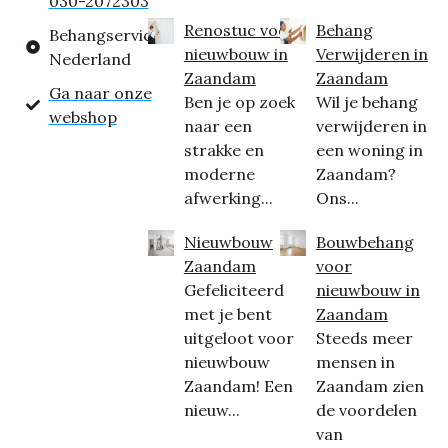
030-2072303
Renostuc voor
Behang
Behangservice
nieuwbouw in
Verwijderen in
Nederland
Zaandam
Zaandam
Ga naar onze
Ben je op zoek
Wil je behang
webshop
naar een
verwijderen in
strakke en
een woning in
moderne
Zaandam?
afwerking...
Ons...
Nieuwbouw
Bouwbehang
Zaandam
voor
Gefeliciteerd
nieuwbouw in
met je bent
Zaandam
uitgeloot voor
Steeds meer
nieuwbouw
mensen in
Zaandam! Een
Zaandam zien
nieuw...
de voordelen
van