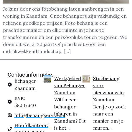
Je kunt door ons fotobehang laten aanbrengen in een
woning in Zaandam. Onze behangers zijn vakkundig en
rekenen goedkope prijzen. Foto behang is een
prachtige manier om elke ruimte in je huis te
transformeren en een persoonlijke touch te geven. We
doen dit wel al 20 jaar! Of je nu kiest voor een
indrukwekkend landschap, […]
Contactinformatie:
Werkgebied
Stucbehang
Behanger
van Behanger
voor
Zaandam
Zaandam
nieuwbouw in
KVK:
Wilt u een
Zaandam
58037640
behanger
Ben je op zoek
inhuren in
naar een
info@behangservice.nl
Zaandam? Dit
manier om je
Hoofdkantoor:
is het...
muren...