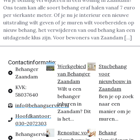
Wil je behang verwijderen in een woning in Zaandam?
Ons team kan alle soort behang eraf halen vanaf 7 euro
per vierkante meter. Of je nu je interieur een nieuwe
uitstraling wilt geven of je muren wilt voorbereiden op
nieuw behang, het verwijderen van oud behang kan een
uitdagende klus zijn. Voor bewoners van Zaandam […]
Contactinformatie:
Werkgebied
Stucbehang
Behanger
van Behanger
voor
Zaandam
Zaandam
nieuwbouw in
KVK:
Wilt u een
Zaandam
58037640
behanger
Ben je op zoek
inhuren in
naar een
info@behangservice.nl
Zaandam? Dit
manier om je
Hoofdkantoor:
is het...
muren...
030-2072303
Renostuc voor
Behang
Behangservice
nieuwbouw in
Verwijderen in