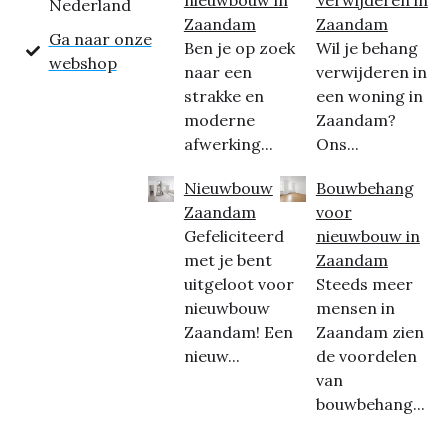
Nederland
Zaandam
Zaandam
Ga naar onze
Ben je op zoek
Wil je behang
webshop
naar een
verwijderen in
strakke en
een woning in
moderne
Zaandam?
afwerking...
Ons...
Nieuwbouw
Bouwbehang
Zaandam
voor
Gefeliciteerd
nieuwbouw in
met je bent
Zaandam
uitgeloot voor
Steeds meer
nieuwbouw
mensen in
Zaandam! Een
Zaandam zien
nieuw...
de voordelen
van
bouwbehang...