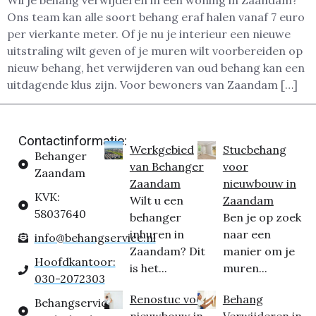
Wil je behang verwijderen in een woning in Zaandam?
Ons team kan alle soort behang eraf halen vanaf 7 euro
per vierkante meter. Of je nu je interieur een nieuwe
uitstraling wilt geven of je muren wilt voorbereiden op
nieuw behang, het verwijderen van oud behang kan een
uitdagende klus zijn. Voor bewoners van Zaandam […]
Contactinformatie:
Werkgebied
Stucbehang
Behanger
van Behanger
voor
Zaandam
Zaandam
nieuwbouw in
KVK:
Wilt u een
Zaandam
58037640
behanger
Ben je op zoek
inhuren in
naar een
info@behangservice.nl
Zaandam? Dit
manier om je
Hoofdkantoor:
is het...
muren...
030-2072303
Renostuc voor
Behang
Behangservice
nieuwbouw in
Verwijderen in