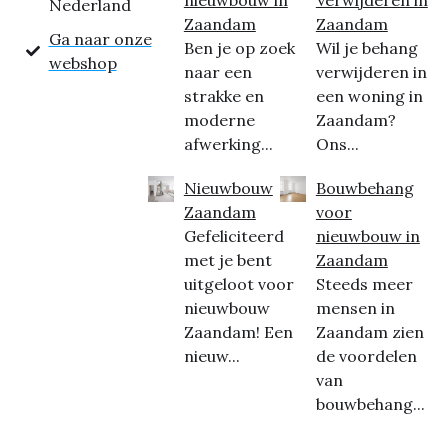
Nederland
Zaandam
Zaandam
Ga naar onze
Ben je op zoek
Wil je behang
webshop
naar een
verwijderen in
strakke en
een woning in
moderne
Zaandam?
afwerking...
Ons...
Nieuwbouw
Bouwbehang
Zaandam
voor
Gefeliciteerd
nieuwbouw in
met je bent
Zaandam
uitgeloot voor
Steeds meer
nieuwbouw
mensen in
Zaandam! Een
Zaandam zien
nieuw...
de voordelen
van
bouwbehang...